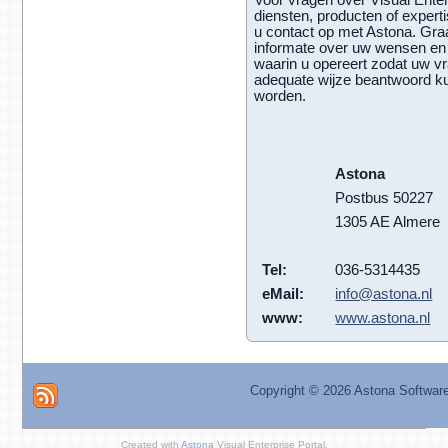
diensten, producten of expert
u contact op met Astona. Gr
informate over uw wensen en
waarin u opereert zodat uw v
adequate wijze beantwoord k
worden.
Astona
Postbus 50227
1305 AE Almere
Tel:
036-5314435
eMail:
info@astona.nl
www:
www.astona.nl
Copyright ©
2026 Astona Softwar
Created with
Astona
Visual Enterprise Portal.