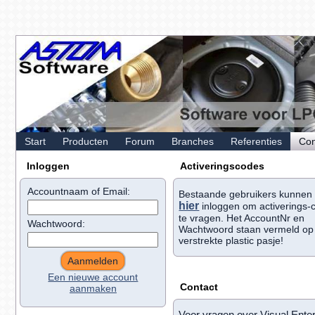
Start
Producten
Forum
Branches
Referenties
Con
Inloggen
Activeringscodes
Accountnaam of Email:
Bestaande gebruikers kunnen
hier
inloggen om activerings-
te vragen. Het AccountNr en
Wachtwoord:
Wachtwoord staan vermeld op
verstrekte plastic pasje!
Een nieuwe account
Contact
aanmaken
Voor vragen over Visual Enter