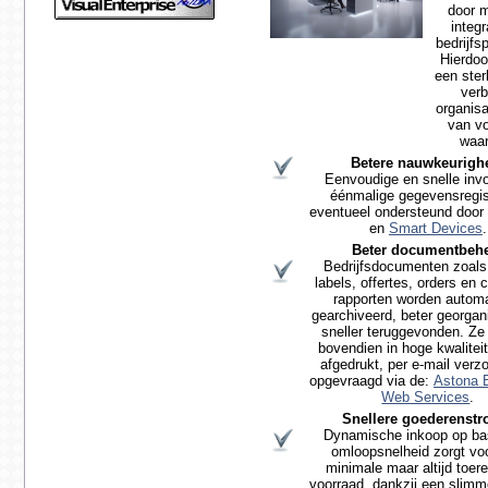
door 
integr
bedrijfs
Hierdoo
een ster
ver
organisa
van vo
waar
Betere nauwkeurigh
Eenvoudige en snelle inv
éénmalige gegevensregist
eventueel ondersteund door
en
Smart Devices
.
Beter documentbeh
Bedrijfsdocumenten zoals 
labels, offertes, orders en
rapporten worden autom
gearchiveerd, beter georgan
sneller teruggevonden. Z
bovendien in hoge kwalitei
afgedrukt,
per e-mail verz
opgevraagd via de:
Astona E
Web Services
.
Snellere goederenst
Dynamische inkoop op ba
omloopsnelheid zorgt vo
minimale maar altijd toer
voorraad, dankzij een slimm