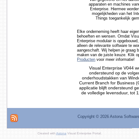
apparaten en machines vanu
Enterprise. Hiermee worden
mogelijkheden van het Int
Things toegankelijk gem
Elke onderneming heeft haar eige
behoeften en wensen. Omdat Visu
Enterprise modulair is opgebouwd,
alleen de relevante software te wo
aangeschaft. Wij helpen je graag bi
maken van de juiste keuze. Klik o
Producten
voor meer informatie!
Visual Enterprise V044 w
ondersteund op de volg
onderhoudstakken van Wind
Current Branch for Business 
applicatie blijft ondersteund 
de volledige levensduur, tot 
Copyright ©
2026 Astona Softwar
Created with
Astona
Visual Enterprise Portal.