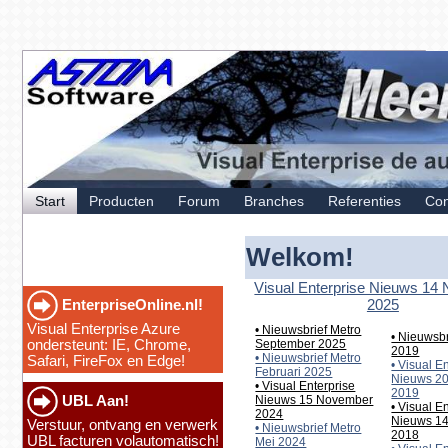
Start
Producten
Forum
Branches
Referenties
Con
Welkom!
Visual Enterprise Nieuws 14
2025
EnterpriseOnline.nl!
Visual Enterprise Azure
• Nieuwsbrief Metro
• Nieuwsbr
ondersteunt: IE, Chrome,
September 2025
2019
• Nieuwsbrief Metro
Safari, FireFox en Edge!
• Visual E
Februari 2025
Nieuws 2
• Visual Enterprise
2019
UBL Aan!
Nieuws 15 November
• Visual E
2024
Nieuws 1
Verstuur, ontvang en verwerk
• Nieuwsbrief Metro
2018
UBL facturen volautomatisch!
Mei 2024