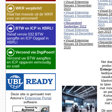
• Visual E
• Visual Enterprise
Nieuws 1
Nieuws 3 November
2017
WKR verplicht!
2023
• Visual E
• Visual Enterprise
Haal het meeste uit de WKR
Nieuws 16
Nieuws 4 November
• Visual E
voor uw personeel!
2022
Nieuws 30
• Nieuwsbrief
2015
September 2022
BTW en ICP in XBRL!
• Nieuwsbr
• Visual Enterprise
Juni 2015
Nieuws 10 December
Vanaf versie 032 BTW
• Nieuwsbr
2021
aangifte en ICP Opgaaf in
Septembe
• Visual Enterprise
XBRL!
• Nieuwsbr
Nieuws 18 December
Septembe
2020
Verzend via DigiPoort!
Verzend uw BTW aangiftes
Het doe
en ICP opgaven eenvoudig
produc
en snel!
Enterpr
bedrijv
nauwke
klantvr
te late
met min
en pe
Deze site is gemaakt met
Korto
Astona's
Enterprise Portal
pre
software.
met 
Dit wor