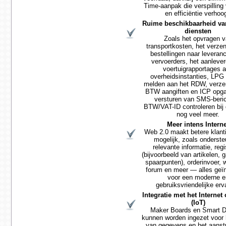
Time-aanpak die verspilling
en efficiëntie verhoog
Ruime beschikbaarheid va
diensten
Zoals het opvragen 
transportkosten, het verze
bestellingen naar leveranc
vervoerders, het aanleve
voertuigrapportages 
overheidsinstanties, LPG
melden aan het RDW, verz
BTW aangiften en ICP opga
versturen van SMS-beri
BTW/VAT-ID controleren bij
nog veel meer.
Meer intens Intern
Web 2.0 maakt betere klanti
mogelijk, zoals onderste
relevante informatie, regi
(bijvoorbeeld van artikelen, 
spaarpunten), orderinvoer,
forum en meer — alles geïn
voor een moderne e
gebruiksvriendelijke erv
Integratie met het Internet
(IoT)
Maker Boards en Smart 
kunnen worden ingezet voor
van gegevens en het aanst