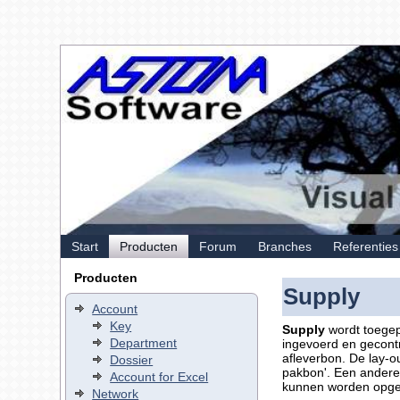
Start
Producten
Forum
Branches
Referenties
Producten
Supply
Account
Key
Supply
wordt toegep
Department
ingevoerd en gecontr
afleverbon. De lay-o
Dossier
pakbon'. Een andere 
Account for Excel
kunnen worden opge
Network