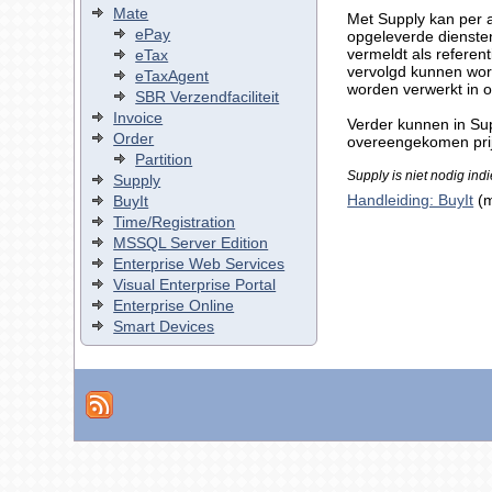
Mate
Met Supply kan per a
ePay
opgeleverde diensten 
vermeldt als referen
eTax
vervolgd kunnen wor
eTaxAgent
worden verwerkt in 
SBR Verzendfaciliteit
Invoice
Verder kunnen in Su
Order
overeengekomen prijs
Partition
Supply is niet nodig indi
Supply
Handleiding: BuyIt
(m
BuyIt
Time/Registration
MSSQL Server Edition
Enterprise Web Services
Visual Enterprise Portal
Enterprise Online
Smart Devices