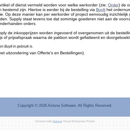
rtikel of dienst vermeld worden voor welke werkorder (zie:
Order
) de 
bestemd zijn. Hiertoe is eerder bij de bestelling via
BuyIt
het ordernum
tie. Op deze manier kan per werkorder of project eenvoudig inzichteli
den. Supply staat tevens toe dat sommige goederen niet aan de voorr
onderhanden orders.
pply de inkoopprijzen worden ingevoerd of overgenomen uit de bestell
 of prijsafspraak waarna de pakbon wordt gefiatteerd en doorgeboekt 
en BuyIt in gebruik is.
et uitzondering van Offerte's en Bestellingen).
Copyright ©
2026 Astona Software
. All Rights Reserved.
Created with
Astona
Visual Enterprise Portal.